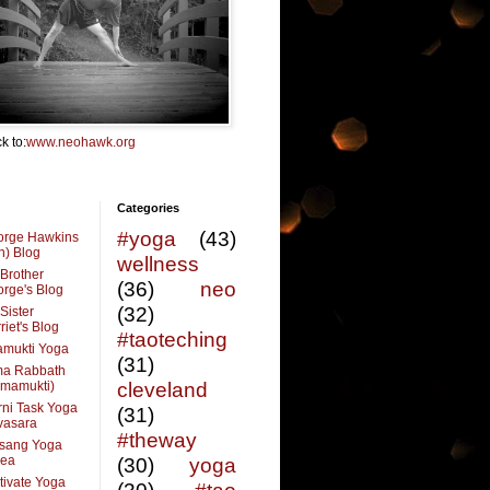
k to:
www.neohawk.org
Categories
#yoga
(43)
orge Hawkins
n) Blog
wellness
Brother
(36)
neo
rge's Blog
(32)
Sister
riet's Blog
#taoteching
amukti Yoga
(31)
ma Rabbath
vmamukti)
cleveland
ni Task Yoga
(31)
ivasara
#theway
sang Yoga
rea
(30)
yoga
tivate Yoga