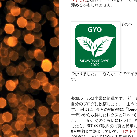
諦めるかもしれません。
そのペー
つかりました。 なんか、このアイ
す。
参加ルールは非常に簡単です。 第
自分のブログに投稿します。 よう
す。 例えば、今月の初め頃に「Gard
ーデンから収得したレタスとChive
た。 一応、そのぐらいにレシピーを
したら、300x300以内の写真と
8月中旬まで決まっていて、
リストア
グ内容をまとめて紹介する役割です