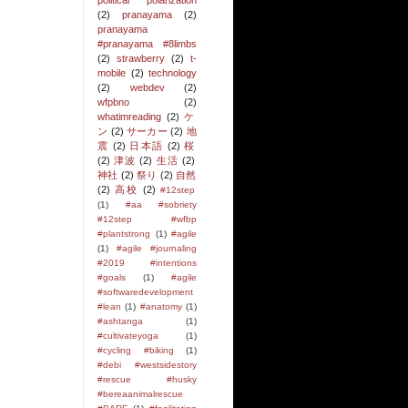
political polarization
(2)
pranayama
(2)
pranayama
#pranayama #8limbs
(2)
strawberry
(2)
t-
mobile
(2)
technology
(2)
webdev
(2)
wfpbno
(2)
whatimreading
(2)
ケ
ン
(2)
サーカー
(2)
地
震
(2)
日本語
(2)
桜
(2)
津波
(2)
生活
(2)
神社
(2)
祭り
(2)
自然
(2)
高校
(2)
#12step
(1)
#aa #sobriety
#12step #wfbp
#plantstrong
(1)
#agile
(1)
#agile #journaling
#2019 #intentions
#goals
(1)
#agile
#softwaredevelopment
#lean
(1)
#anatomy
(1)
#ashtanga
(1)
#cultivateyoga
(1)
#cycling #biking
(1)
#debi #westsidestory
#rescue #husky
#bereaanimalrescue