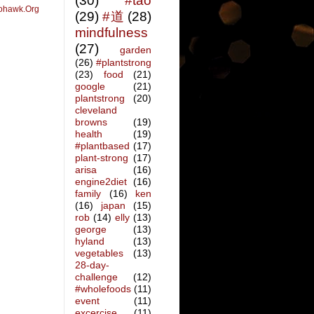
(30)
#tao
ohawk.Org
(29)
#道
(28)
mindfulness
(27)
garden
(26)
#plantstrong
(23)
food
(21)
google
(21)
plantstrong
(20)
cleveland
browns
(19)
health
(19)
#plantbased
(17)
plant-strong
(17)
arisa
(16)
engine2diet
(16)
family
(16)
ken
(16)
japan
(15)
rob
(14)
elly
(13)
george
(13)
hyland
(13)
vegetables
(13)
28-day-
challenge
(12)
#wholefoods
(11)
event
(11)
excercise
(11)