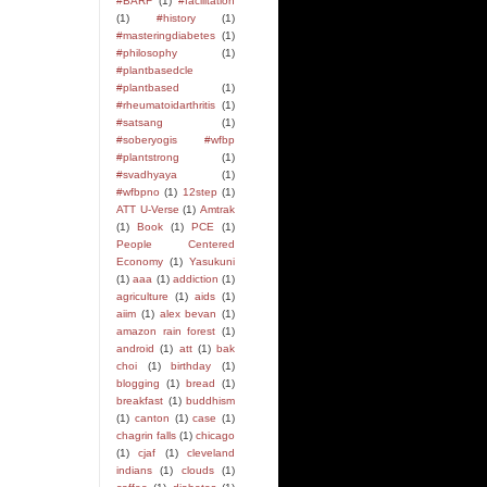
#BARF
(1)
#facilitation
(1)
#history
(1)
#masteringdiabetes
(1)
#philosophy
(1)
#plantbasedcle
#plantbased
(1)
#rheumatoidarthritis
(1)
#satsang
(1)
#soberyogis #wfbp
#plantstrong
(1)
#svadhyaya
(1)
#wfbpno
(1)
12step
(1)
ATT U-Verse
(1)
Amtrak
(1)
Book
(1)
PCE
(1)
People Centered
Economy
(1)
Yasukuni
(1)
aaa
(1)
addiction
(1)
agriculture
(1)
aids
(1)
aiim
(1)
alex bevan
(1)
amazon rain forest
(1)
android
(1)
att
(1)
bak
choi
(1)
birthday
(1)
blogging
(1)
bread
(1)
breakfast
(1)
buddhism
(1)
canton
(1)
case
(1)
chagrin falls
(1)
chicago
(1)
cjaf
(1)
cleveland
indians
(1)
clouds
(1)