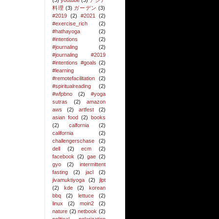
(3)
youtube
(3)
アジア
料理
(3)
ガーデン
(3)
#2019
(2)
#2021
(2)
#exercise_rich
(2)
#hathayoga
(2)
#intentions
(2)
#journaling
(2)
#journaling #2019
#intentions #goals
(2)
#learning
(2)
#remotefacilitation
(2)
#spiritualreading
(2)
#wfpbno
(2)
#yoga
sutras
(2)
amazon
aws
(2)
artfest
(2)
asian food
(2)
books
(2)
calfornia
(2)
california
(2)
challengerschase
(2)
dell
(2)
ecm
(2)
facebook
(2)
gae
(2)
gyo
(2)
intermittent
fasting
(2)
jacl
(2)
jivamuktiyoga
(2)
jlpt
(2)
kde
(2)
korean
bbq
(2)
lettuce
(2)
linux
(2)
moin2
(2)
nature
(2)
netbook
(2)