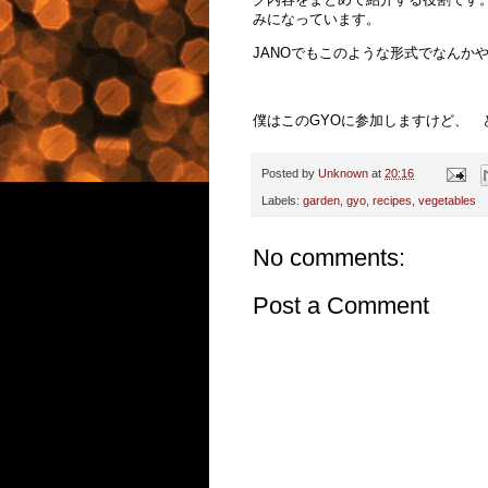
みになっています。
JANOでもこのような形式でなん
僕はこのGYOに参加しますけど、
Posted by
Unknown
at
20:16
Labels:
garden
,
gyo
,
recipes
,
vegetables
No comments:
Post a Comment