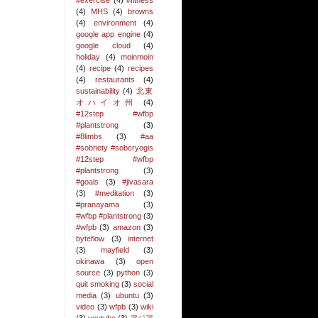
#exercise
(4)
#fitness
(4)
MHS
(4)
browns
(4)
environment
(4)
google app engine
(4)
google cloud
(4)
holiday
(4)
moinmoin
(4)
recipe
(4)
recipes
(4)
restaurants
(4)
sustainability
(4)
北東
オハイオ州
(4)
#12step #wfbp
#plantstrong
(3)
#8limbs
(3)
#aa
#sobriety #soberyogis
#12step #wfbp
#plantstrong
(3)
#goals
(3)
#jivasara
(3)
#meditation
(3)
#pranayama
(3)
#wfbp #plantstrong
(3)
#wfpb
(3)
amazon
(3)
byteflow
(3)
internet
(3)
mayfield
(3)
okinawa
(3)
open
source
(3)
python
(3)
quit smoking
(3)
social
media
(3)
ubuntu
(3)
video
(3)
wfpb
(3)
wiki