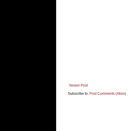
Newer Post
Subscribe to:
Post Comments (Atom)