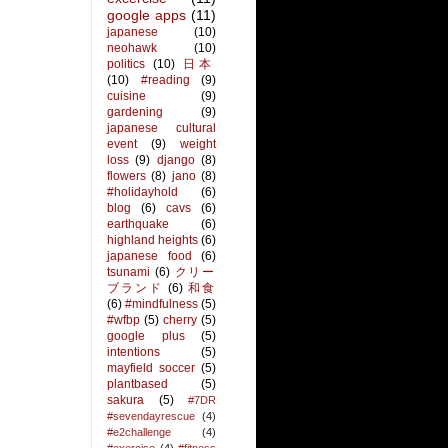
google apps
(11)
japanese
(10)
neohawk
(10)
politics
(10)
日本
(10)
#reading
(9)
cuisine
(9)
gardening
(9)
japanese cultural
event
(9)
weight
loss
(9)
django
(8)
flowers
(8)
jano
(8)
#holidayhold
(6)
blog
(6)
cavs
(6)
earthquake
(6)
highland heights
(6)
japanese food
(6)
tsunami
(6)
クリー
ブランド
(6)
和食
(6)
#mindfulness
(5)
#wfbp
(5)
cherry
(5)
google plus
(5)
intentions
(5)
mayfield soccer
(5)
plantbased
(5)
sakura
(5)
#7DR
#sevendayrescue
(4)
#e2challenge
(4)