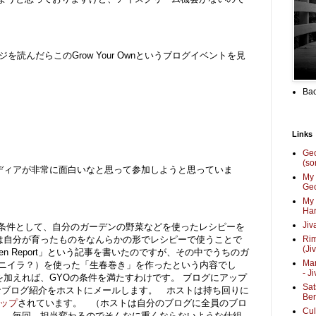
ジを読んだらこのGrow Your Ownというブログイベントを見
Bac
Links
Ge
(so
ディアが非常に面白いなと思って参加しようと思っていま
My 
Geo
My 
Har
Jiv
一条件として、自分のガーデンの野菜などを使ったレシピーを
は自分が育ったものをなんらかの形でレシピーで使うことで
Ri
(Ji
en Report」という記事を書いたのですが、その中でうちのガ
Mar
s(ニイラ？）を使った「生春巻き」を作ったという内容でし
- J
加えれば、GYOの条件を満たすわけです。 ブログにアップ
Sat
簡単なブログ紹介をホストにメールします。 ホストは持ち回りに
Be
ップ
されています。 （ホストは自分のブログに全員のブロ
Cul
。 毎回、担当変わるのでそんなに重くならないような仕組