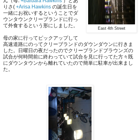
ん（母:
+Barbara Hawkins
）とあ
りさ(
+Arisa Hawkins
の誕生日を
一緒にお祝いするということでダ
ウンタウンクリーブランドに行っ
て外食するという形にしました。
East 4th Street
母の家に行ってピックアップして
高速道路にのってクリーブランドのダウンダウンに行きま
した。日曜日の夜だったのでクリーブランドブラウンズの
試合が何時間前に終わっていて試合を見に行ってた方々既
にダウンタウンから離れていたので簡単に駐車が出来まし
た。