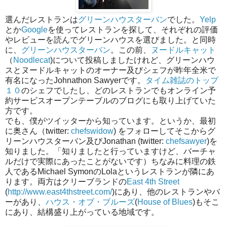
選んだレストランは
グリーンハウスターバン
でした。
Yelp
とか
Google
を使ってレストランを探して、それぞれの評価
やレビューを読んでグリーンハウスを選びました。と同時
に、
グリーンハウスターバン
。この前、
ヌードルキャット
（
Noodlecat
)について投稿しましたけれど、グリーンハウ
スとヌードルキャットのオーナー及びシェフが昨年全米で
有名になったJohnathon Sawyerです。
タイム雑誌のトップ
１０
のシェフでしたし、どのレストランでもオンライン予
約サービスオープンテーブルのブログにも取り上げていた
方です。
でも、僕がツイッターから知っています。というか、最初
に奥さん（twitter:
chefswidow
) をフォローしてそこからグ
リーンハウスターバン及びJonathan (twitter:
chefsawyer
)を
知りました。「知りましたと行っていますけど、バーチャ
ルだけで実際にあったことがないです）ちなみに料理の鉄
人であるMichael SymonのLolaというレストランが隣にあ
ります。両方はクリーブランドの
East 4th Street
(
http://www.east4thstreet.com/
)にあり、他のレストランやバ
ーがあり、
ハウス・オブ・ブルーズ
(
House of Blues
)もそこ
にあり、結構盛り上がっている地域です。